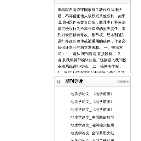
来稿应自觉遵守国家有关著作权法律法
规，不得侵犯他人版权或其他权利，如果
出现问题作者文责自负，而且本刊将依法
追究侵权行为给本刊造成的损失责任。本
刊对录用稿有修改、删节权。经本刊通知
进行修改的稿件或被采用的稿件，作者必
须保证本刊的独立发表权。 一、投稿方
式： 1、 请从 我刊官网 直接投稿 。 2、
请 从我编辑部编辑的推广链接进入我刊投
审稿系统进行投稿。 二、稿件著作权：
1、 投稿人保证其向我刊所投之作品是其
本人或与他人合作创作之成果，或对所投
期刊导读
作品拥有合法的著作权，无第三人对其作
品提出可成立之权利主张。 2、 投稿人保
地质学论文_《地学前缘》
证向我刊所投之稿件，尚未在任何媒体上
地质学论文_《地学前缘》
发表。 3、 投稿人保证其作品不含有违反
地质学论文_《地学前缘》
宪法、法律及损害社会公共利益之内容。
4、 投稿人向我刊所投之作品不得同时向
地质学论文_中国西部典型
第三方投送，即不允许一稿多投。 5、 投
地质学论文_沿阿穆尔板块
稿人授予我刊享有作品专有使用权的方式
地质学论文_全球典型大陆
包括但不限于：通过网络向公众传播、复